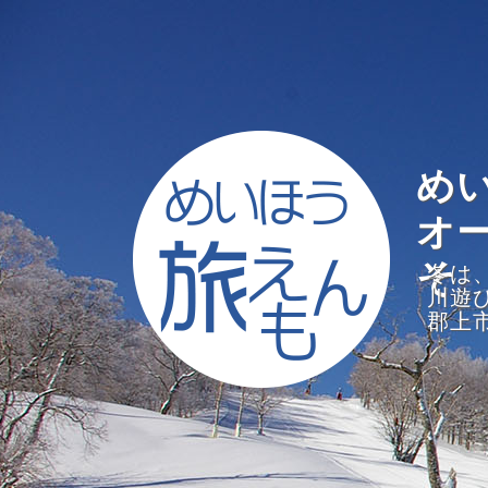
め
オ
そ
冬は
川遊
郡上